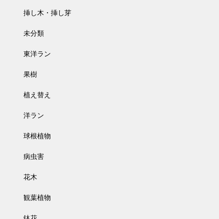
挿し木・挿し芽
未分類
東洋ラン
果樹
植え替え
洋ラン
球根植物
病虫害
花木
観葉植物
鉢花