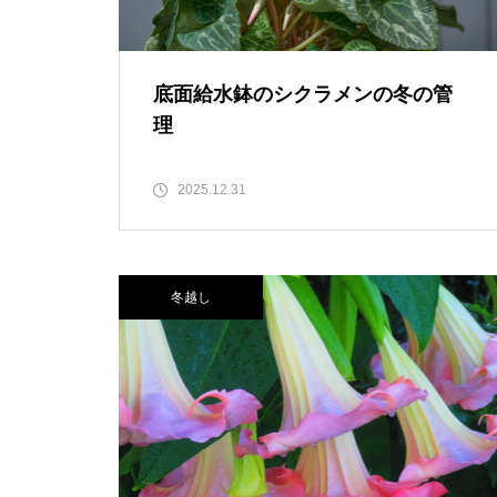
底面給水鉢のシクラメンの冬の管
理
2025.12.31
冬越し