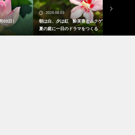
2026.08.03
2026.08.02
）
朝は白、夕は紅 酔芙蓉とムクゲで真
🌸 開花情報（
夏の庭に一日のドラマをつくる