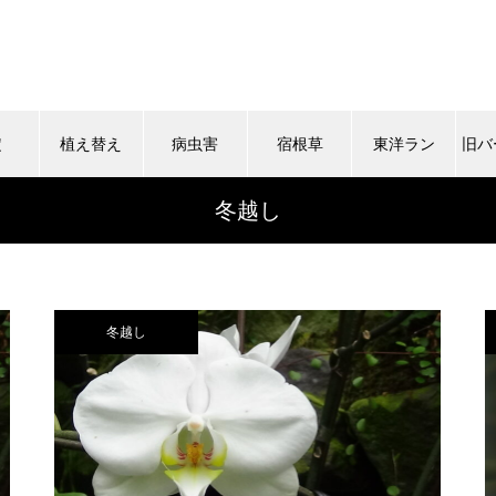
定
植え替え
病虫害
宿根草
東洋ラン
旧バ
冬越し
冬越し