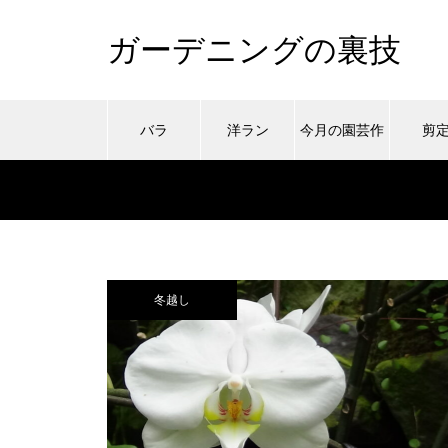
ガーデニングの裏技
バラ
洋ラン
今月の園芸作
剪
業
冬越し