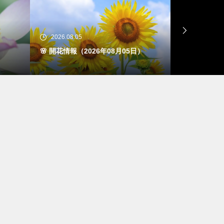
2026.08.05
2026.08.0
日）
その鉢、落ちてきませんか 地震に備
🌸 開花情報
えるベランダと庭の安全点検