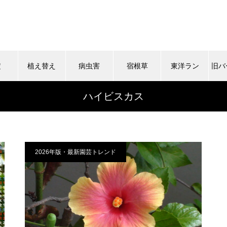
定
植え替え
病虫害
宿根草
東洋ラン
旧バ
ハイビスカス
2026年版・最新園芸トレンド