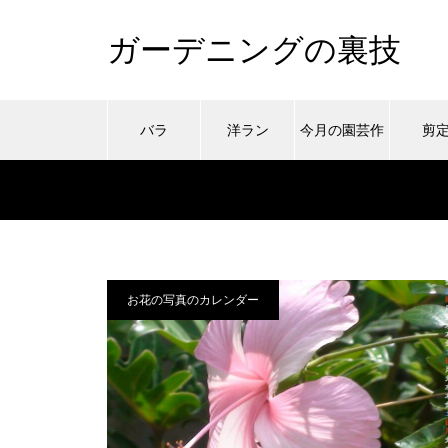
ガーデニングの裏技
バラ
洋ラン
今月の園芸作
剪
業
お花の写真のカレンダー