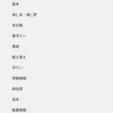
庭木
挿し木・挿し芽
未分類
東洋ラン
果樹
植え替え
洋ラン
球根植物
病虫害
花木
観葉植物