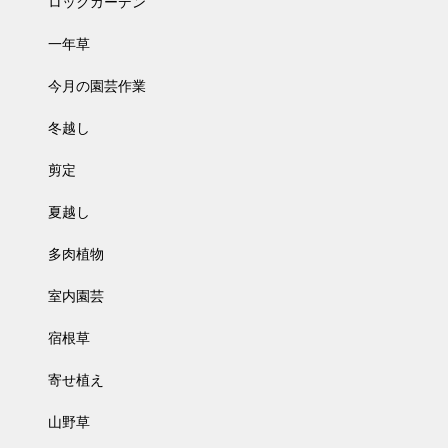
ロックガーデン
一年草
今月の園芸作業
冬越し
剪定
夏越し
多肉植物
室内園芸
宿根草
寄せ植え
山野草