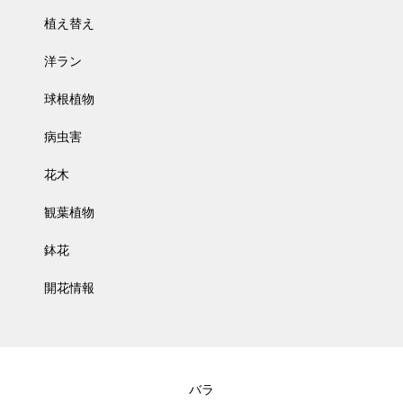
植え替え
洋ラン
球根植物
病虫害
花木
観葉植物
鉢花
開花情報
バラ