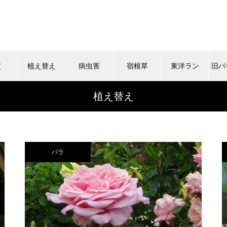
定
植え替え
病虫害
宿根草
東洋ラン
旧バ
植え替え
バラ