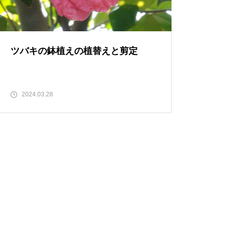
ツバキの鉢植えの植替えと剪定
2024.03.28