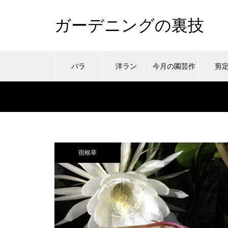
ガーデニングの裏技
バラ
洋ラン
今月の園芸作
剪
業
宿根草