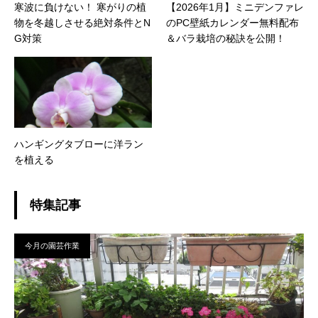
寒波に負けない！ 寒がりの植
【2026年1月】ミニデンファレ
物を冬越しさせる絶対条件とN
のPC壁紙カレンダー無料配布
G対策
＆バラ栽培の秘訣を公開！
ハンギングタブローに洋ラン
を植える
特集記事
今月の園芸作業