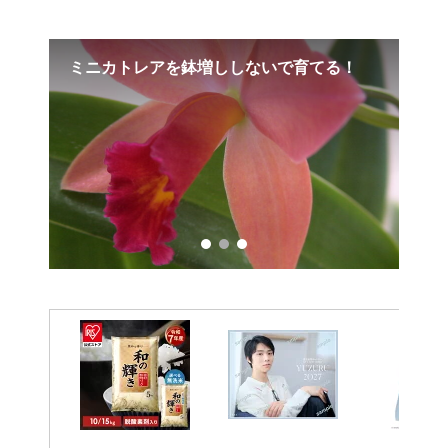
！
猛暑に負けない白い花 センニンソウでホ
バ
ワイトガーデンを楽しもう
庭