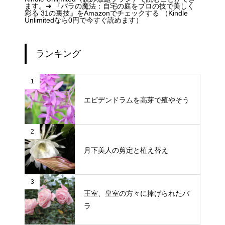
ます。➔
『バラの魔法：自宅の庭をプロの技で美しく
彩る 31の裏技』をAmazonでチェックする （Kindle
Unlimitedなら0円で今すぐ読めます）
ランキング
1
エピデンドラムを高芽で殖やそう
2
月下美人の剪定と植え替え
3
王室、皇室の方々に捧げられたバ
ラ