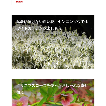
でホ
3月の園芸作業
華
寄せ
神秘的な魅力の秋咲き東洋ラン
ク
植