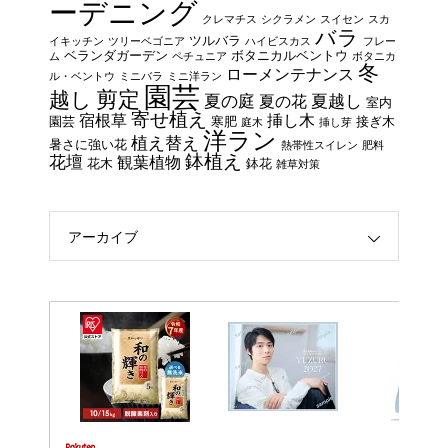
ーデニング
クレマチス
シクラメン
スイセン
スカ
バラ
ツルバラ
イキッチン
ツリーベゴニア
ハイビスカス
フレー
ベランダガーデン
ボタニカルベントウ
ム
ペチュニア
ボタニカ
冬
ローメンテナンス
ル・ベントウ
ミニバラ
ミニ洋ラン
園芸
剪定
越し
夏の庭
夏越し
夏の花
室内
寄せ植え
宿根草
挿し木
園芸
寒肥
接ぎ木
庭木
挿し芽
洋ラン
植え替え
暑さに強い花
熱帯性スイレン
肥料
鉢植え
花壇
観葉植物
花木
鉢花
雑草対策
アーカイブ