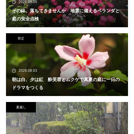
2026.08.05
その鉢、落ちてきませんか 地震に備えるベランダと
庭の安全点検
剪定
2026.08.03
朝は白、夕は紅 酔芙蓉とムクゲで真夏の庭に一日の
ドラマをつくる
夏越し