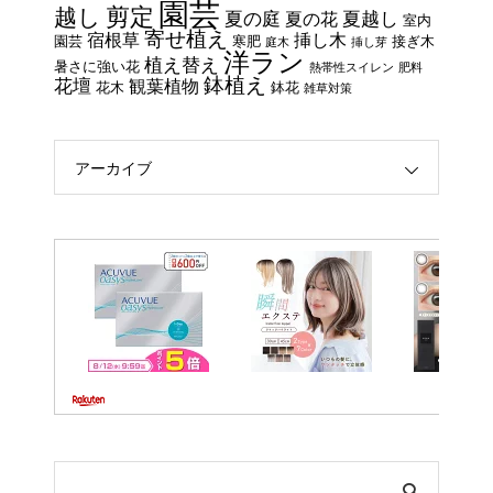
園芸
剪定
越し
夏の庭
夏越し
夏の花
室内
寄せ植え
宿根草
挿し木
園芸
寒肥
接ぎ木
庭木
挿し芽
洋ラン
植え替え
暑さに強い花
熱帯性スイレン
肥料
鉢植え
花壇
観葉植物
花木
鉢花
雑草対策
アーカイブ