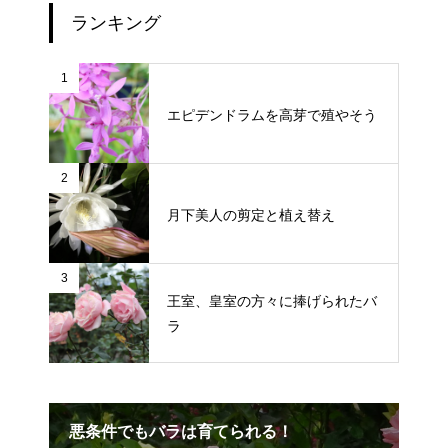
ランキング
1
エピデンドラムを高芽で殖やそう
2
月下美人の剪定と植え替え
3
王室、皇室の方々に捧げられたバ
ラ
悪条件でもバラは育てられる！
エ