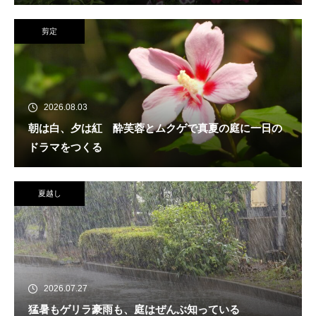
剪定
2026.08.03
朝は白、夕は紅 酔芙蓉とムクゲで真夏の庭に一日の
ドラマをつくる
夏越し
2026.07.27
猛暑もゲリラ豪雨も、庭はぜんぶ知っている