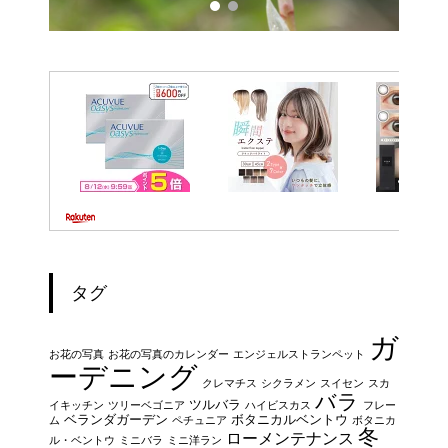
タグ
ガ
お花の写真
お花の写真のカレンダー
エンジェルストランペット
ーデニング
クレマチス
シクラメン
スイセン
スカ
バラ
ツルバラ
イキッチン
ツリーベゴニア
ハイビスカス
フレー
ベランダガーデン
ボタニカルベントウ
ム
ペチュニア
ボタニカ
冬
ローメンテナンス
ル・ベントウ
ミニバラ
ミニ洋ラン