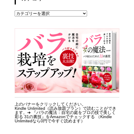
カ
テ
ゴ
リ
ー
上のバナーをクリックしてください。
Kindle Unlimited（読み放題プラン）で読むことができ
ます。➔
『バラの魔法：自宅の庭をプロの技で美しく
彩る 31の裏技』をAmazonでチェックする （Kindle
Unlimitedなら0円で今すぐ読めます）