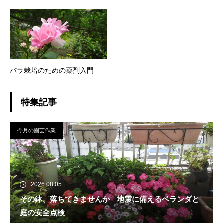
バラ栽培のための薬剤入門
特集記事
今月の園芸作業
2026.08.05
その鉢、落ちてきませんか 地震に備えるベランダと
庭の安全点検