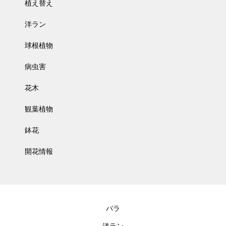
植え替え
洋ラン
球根植物
病虫害
花木
観葉植物
鉢花
開花情報
バラ