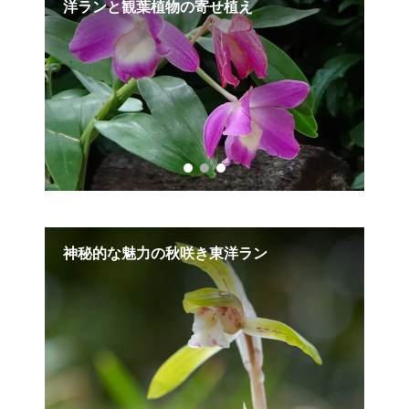
洋ランと観葉植物の寄せ植え
王
寄せ
神秘的な魅力の秋咲き東洋ラン
ク
植