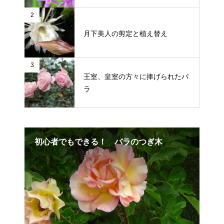
2
月下美人の剪定と植え替え
3
王室、皇室の方々に捧げられたバ
ラ
ルを
初心者でもできる！ バラのつぎ木
雑
ー