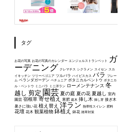
タグ
ガ
お花の写真
お花の写真のカレンダー
エンジェルストランペット
ーデニング
クレマチス
シクラメン
スイセン
スカ
バラ
ツルバラ
イキッチン
ツリーベゴニア
ハイビスカス
フレー
ベランダガーデン
ボタニカルベントウ
ム
ペチュニア
ボタニカ
冬
ローメンテナンス
ル・ベントウ
ミニバラ
ミニ洋ラン
園芸
剪定
越し
夏の庭
夏越し
夏の花
室内
寄せ植え
宿根草
挿し木
園芸
寒肥
接ぎ木
庭木
挿し芽
洋ラン
植え替え
暑さに強い花
熱帯性スイレン
肥料
鉢植え
花壇
観葉植物
花木
鉢花
雑草対策