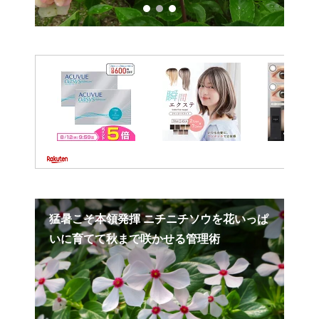
猛暑こそ本領発揮 ニチニチソウを花いっぱ
ミ
いに育てて秋まで咲かせる管理術