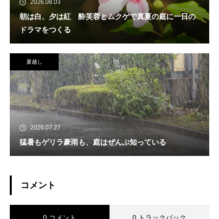
2026.08.03
朝は白、夕は紅 酔芙蓉とムクゲで真夏の庭に一日の
ドラマをつくる
夏越し
2026.07.27
猛暑もゲリラ豪雨も、庭はぜんぶ知っている
コメント
0 コメント
0 トラックバック