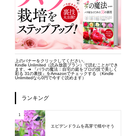
上のバナーをクリックしてください。
Kindle Unlimited（読み放題プラン）で読むことができ
ます。➔
『バラの魔法：自宅の庭をプロの技で美しく
彩る 31の裏技』をAmazonでチェックする （Kindle
Unlimitedなら0円で今すぐ読めます）
ランキング
1
エピデンドラムを高芽で殖やそう