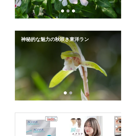
寄せ
神秘的な魅力の秋咲き東洋ラン
ク
植