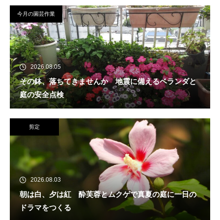
今月の園芸作業
2026.08.05
その鉢、落ちてきませんか 地震に備えるベランダと
庭の安全点検
剪定
2026.08.03
朝は白、夕は紅 酔芙蓉とムクゲで真夏の庭に一日の
ドラマをつくる