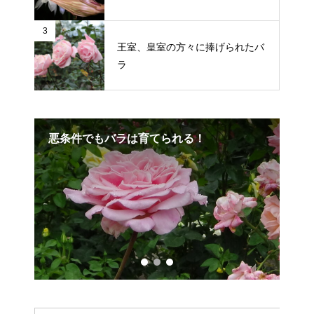
3
王室、皇室の方々に捧げられたバ
ラ
悪条件でもバラは育てられる！
必
を