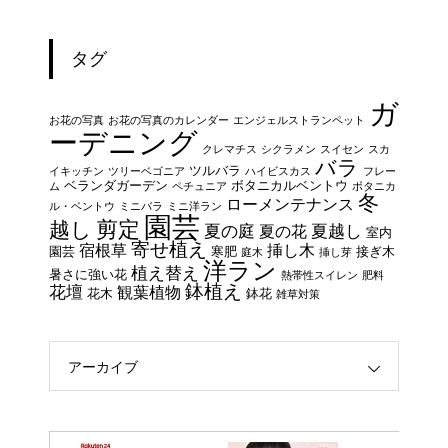
タグ
ガ
お花の写真
お花の写真のカレンダー
エンジェルストランペット
ーデニング
クレマチス
シクラメン
スイセン
スカ
バラ
ツルバラ
イキッチン
ツリーベゴニア
ハイビスカス
フレー
ベランダガーデン
ボタニカルベントウ
ム
ペチュニア
ボタニカ
冬
ローメンテナンス
ル・ベントウ
ミニバラ
ミニ洋ラン
園芸
剪定
越し
夏の庭
夏越し
夏の花
室内
寄せ植え
宿根草
挿し木
園芸
寒肥
接ぎ木
庭木
挿し芽
洋ラン
植え替え
暑さに強い花
熱帯性スイレン
肥料
鉢植え
花壇
観葉植物
花木
鉢花
雑草対策
アーカイブ