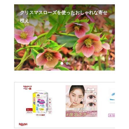
クリスマスローズを使ったおしゃれな寄せ
神
植え