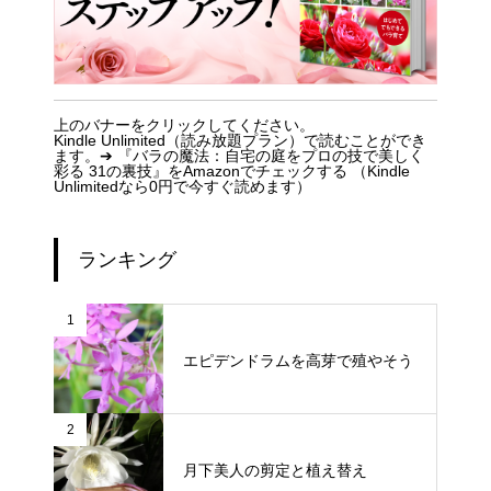
上のバナーをクリックしてください。
Kindle Unlimited（読み放題プラン）で読むことができ
ます。➔
『バラの魔法：自宅の庭をプロの技で美しく
彩る 31の裏技』をAmazonでチェックする （Kindle
Unlimitedなら0円で今すぐ読めます）
ランキング
1
エピデンドラムを高芽で殖やそう
2
月下美人の剪定と植え替え