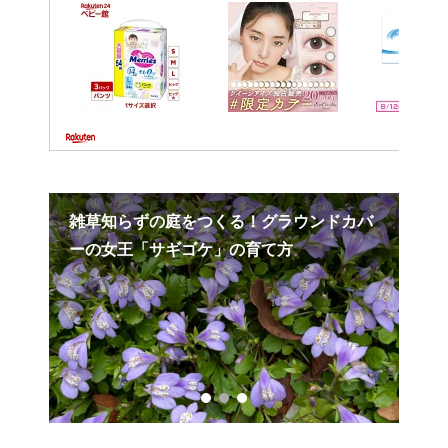
雑草知らずの庭をつくる！グラウンドカバ
有
ーの女王「サギゴケ」の育て方