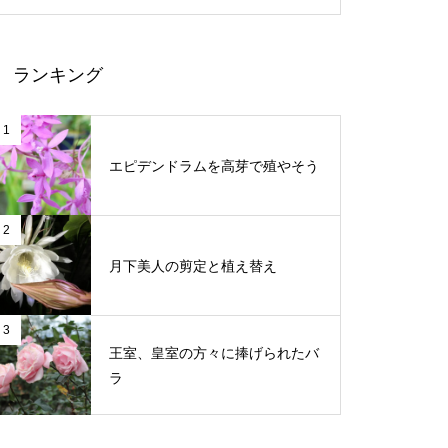
ランキング
1
エピデンドラムを高芽で殖やそう
2
月下美人の剪定と植え替え
3
王室、皇室の方々に捧げられたバ
ラ