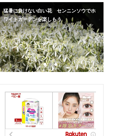
猛暑に負けない白い花 センニンソウでホ
寒波に負け
ワイトガーデンを楽しもう
せる絶対条