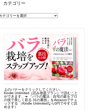
カテゴリー
カ
テ
ゴ
リ
ー
上のバナーをクリックしてください。
Kindle Unlimited（読み放題プラン）で読むこと
ができます。➔
『バラの魔法：自宅の庭をプロ
の技で美しく彩る 31の裏技』をAmazonでチェ
ックする （Kindle Unlimitedなら0円で今すぐ読
めます）