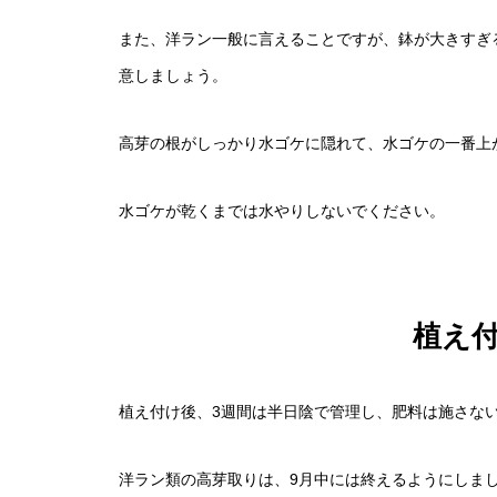
また、洋ラン一般に言えることですが、鉢が大きすぎ
意しましょう。
猛暑で球根を腐らせない！ 春咲
高芽の根がしっかり水ゴケに隠れて、水ゴケの一番上
夏越し準備
水ゴケが乾くまでは水やりしないでください。
植え
植え付け後、3週間は半日陰で管理し、肥料は施さな
クリスマスローズを使ったおしゃ
植え
洋ラン類の高芽取りは、9月中には終えるようにしま