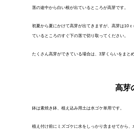
茎の途中から白い根が出ているところが高芽です。
寒波に負けない！ 寒がりの植物
せる絶対条件とNG対策
初夏から夏にかけて高芽が出てきますが、高芽は10
ているところのすぐ下の茎で切り取ってください。
たくさん高芽ができている場合は、3芽くらいをまと
高芽
鉢は素焼き鉢、植え込み用土は水ゴケ単用です。
植え付け前にミズゴケに水をしっかり含ませてから、