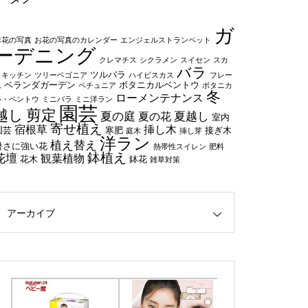
ガ
お花の写真
お花の写真のカレンダー
エンジェルストランペット
ーデニング
クレマチス
シクラメン
スイセン
スカ
バラ
ツルバラ
イキッチン
ツリーベゴニア
ハイビスカス
フレー
ベランダガーデン
ボタニカルベントウ
ム
ペチュニア
ボタニカ
冬
ローメンテナンス
ル・ベントウ
ミニバラ
ミニ洋ラン
園芸
剪定
越し
夏の庭
夏越し
夏の花
室内
寄せ植え
宿根草
挿し木
園芸
寒肥
接ぎ木
庭木
挿し芽
洋ラン
植え替え
暑さに強い花
熱帯性スイレン
肥料
鉢植え
花壇
観葉植物
花木
鉢花
雑草対策
アーカイブ