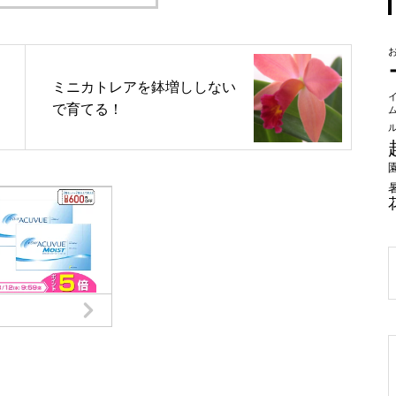
ミニカトレアを鉢増ししない
で育てる！