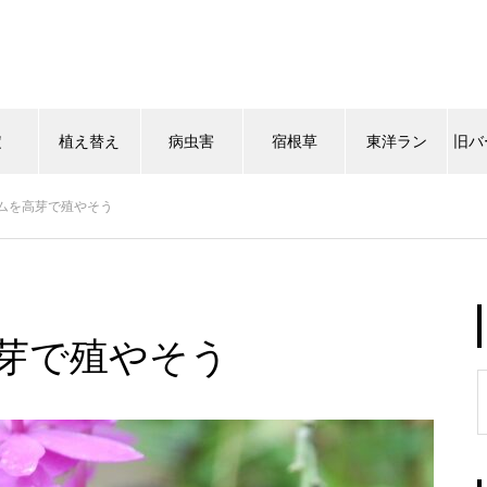
定
植え替え
病虫害
宿根草
東洋ラン
旧バ
ムを高芽で殖やそう
芽で殖やそう