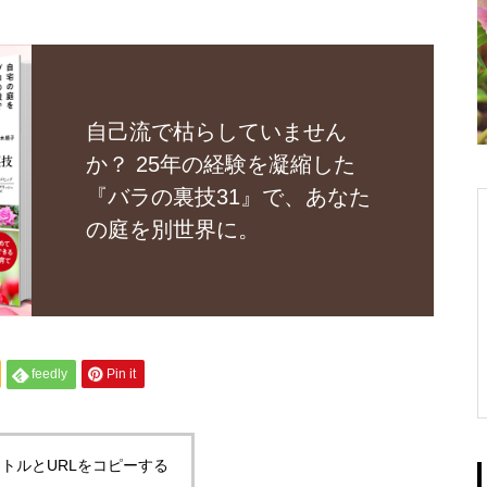
自己流で枯らしていません
か？ 25年の経験を凝縮した
『バラの裏技31』で、あなた
の庭を別世界に。
feedly
Pin it
トルとURLをコピーする