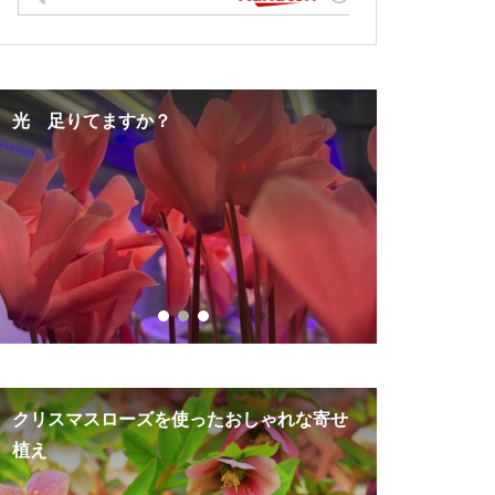
光 足りてますか？
猛暑で球根
夏越し準備
クリスマスローズを使ったおしゃれな寄せ
神秘的な魅
植え